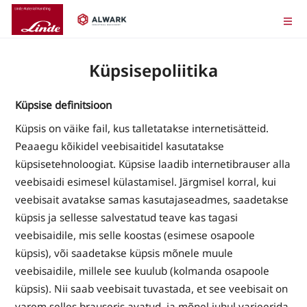
Küpsisepoliitika
Küpsise definitsioon
Küpsis on väike fail, kus talletatakse internetisätteid.
Peaaegu kõikidel veebisaitidel kasutatakse
küpsisetehnoloogiat. Küpsise laadib internetibrauser alla
veebisaidi esimesel külastamisel. Järgmisel korral, kui
veebisait avatakse samas kasutajaseadmes, saadetakse
küpsis ja sellesse salvestatud teave kas tagasi
veebisaidile, mis selle koostas (esimese osapoole
küpsis), või saadetakse küpsis mõnele muule
veebisaidile, millele see kuulub (kolmanda osapoole
küpsis). Nii saab veebisait tuvastada, et see veebisait on
varem selles brauseris avatud, ja mõnel juhul varieerida