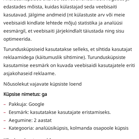
edastades mõista, kuidas külastajad seda veebisaiti
kasutavad. Jälgime andmeid (nt külastuste arv või meie
veebisaidi kindlate lehtede mõju) statistika ja analüüsi
eesmärgil, et veebisaiti järjekindlalt täiustada ning sisu
optimeerida.
Turundusküpsiseid kasutatakse selleks, et sihtida kasutajat
reklaamidega (käitumuslik sihtimine). Turundusküpsiste
kasutamise eesmärk on kuvada veebisaidi kasutajatele eriti
asjakohaseid reklaame.
Nõusolekut vajavate küpsiste loend
Küpsise nimetus: ga
Pakkuja: Google
Eesmärk: kasutatakse kasutajate eristamiseks.
Aegumine: 2 aastat
Kategooria: analüüsiküpsis, kolmanda osapoole küpsis