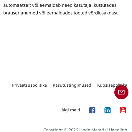
automaatselt või eemaldab need kasutaja, kustutades
brauseriandmed või eemaldades tooted võrdlusaknast.
Privaatsuspolitika
Kasutustingimused
Küpsisepolitika
Jälgi meid
Copyright © 2026 Linde Material Handling