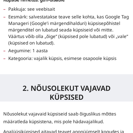
Pakkuja: see veebisait
Eesmärk: salvestatakse teave selle kohta, kas Google Tag
Manageri (Google‘i märgendihalduri) küpsisepõhistel
märgenditel on lubatud seada küpsiseid või mitte.
Väärtus võib olla „õige“ (küpsised pole lubatud) või „vale“
(küpsised on lubatud).
Aegumine: 1 aasta
Kategooria: vajalik küpsis, esimese osapoole küpsis
2. NÕUSOLEKUT VAJAVAD
KÜPSISED
Nõusolekut vajavaid küpsiseid saab õiguslikus mõttes
määratleda küpsistena, mis pole hädavajalikud.
Analüüsiküpsised aitavad teavet anonüümselt kogudes ja