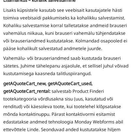
Lisamärkus – kohalik salvestamine
Lisaks küpsistele kasutab see veebisait kasutajatele hästi
toimiva veebisaidi pakkumiseks ka kohalikku salvestamist.
Kohaliku salvestamise korral talletatakse andmeid brauseri
vahemälus niikaua, kuni brauseri vahemälu tühjendatakse
või brauseriandmed kustutatakse. Kolmandad osapooled ei
pääse kohalikult salvestatud andmetele juurde.
Vahemälu- või brauseriandmed saab kustutada brauseri
sätetes. Juhime tähelepanu asjaolule, et sellisel juhul võivad
kustutamisega kaasneda talitluspiirangud.
getAQuoteCart_new, getAQuoteCart_used,
getAQuoteCart_rental:
salvestab Product Finderi
tootekategooria võrdlusakna sisu (uus, kasutatud või
renditud) või käesoleva toote, kui tootelehel klõpsatakse
mõnda kontaktinuppu. Pärast kontaktivormi esitamist
edastatakse andmed tehnoloogia Monday Webforms abil
ettevõttele Linde. Seonduvad anded kustutatakse hiljem