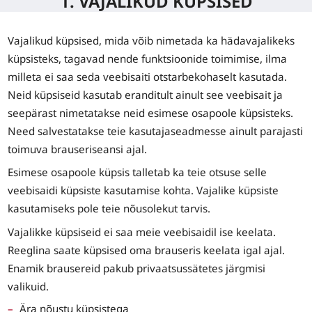
1. VAJALIKUD KÜPSISED
Vajalikud küpsised, mida võib nimetada ka hädavajalikeks
küpsisteks, tagavad nende funktsioonide toimimise, ilma
milleta ei saa seda veebisaiti otstarbekohaselt kasutada.
Neid küpsiseid kasutab eranditult ainult see veebisait ja
seepärast nimetatakse neid esimese osapoole küpsisteks.
Need salvestatakse teie kasutajaseadmesse ainult parajasti
toimuva brauseriseansi ajal.
Esimese osapoole küpsis talletab ka teie otsuse selle
veebisaidi küpsiste kasutamise kohta. Vajalike küpsiste
kasutamiseks pole teie nõusolekut tarvis.
Vajalikke küpsiseid ei saa meie veebisaidil ise keelata.
Reeglina saate küpsised oma brauseris keelata igal ajal.
Enamik brausereid pakub privaatsussätetes järgmisi
valikuid.
Ära nõustu küpsistega