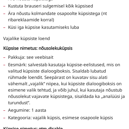
Kustuta brauseri sulgemisel kõik küpsised
Ära nõustu kolmandate osapoolte küpsistega (nt
ribareklaamide korral)
Küsi iga küpsise kasutamiseks luba
Vajalike küpsiste loend
Küpsise nimetus: nõusolekuküpsis
Pakkuja: see veebisait
Eesmärk: salvestab kasutaja küpsise-eelistused, mis on
valitud küpsiste dialoogiboksis. Sisaldab lubatud
rühmade loendit. Seepärast on kuvatav sisu alati
vähemalt „vajalik“ niipea, kui küpsiste dialoogiboksis on
esimene valik tehtud, ja võib juhul, kui kasutaja nõustub
nõusolekut vajavate küpsistega, sisaldada ka „analüüsi ja
turundust“.
Aegumine: 1 aasta
Kategooria: vajalik küpsis, esimese osapoole küpsis
Küpsise nimetus: gtm-disable