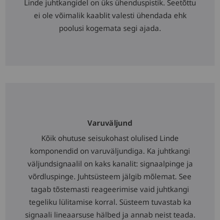
Linde juhtkangidel on üks ühenduspistik. Seetõttu
ei ole võimalik kaablit valesti ühendada ehk
poolusi kogemata segi ajada.
Varuväljund
Kõik ohutuse seisukohast olulised Linde
komponendid on varuväljundiga. Ka juhtkangi
väljundsignaalil on kaks kanalit: signaalpinge ja
võrdluspinge. Juhtsüsteem jälgib mõlemat. See
tagab tõstemasti reageerimise vaid juhtkangi
tegeliku lülitamise korral. Süsteem tuvastab ka
signaali lineaarsuse hälbed ja annab neist teada.