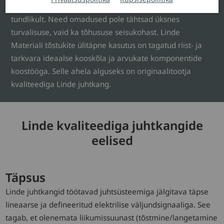
neid saama kasutada intuitiivselt, mugavalt ja väga
tundlikult. Need omadused pole tähtsad üksnes
turvalisuse, vaid ka tõhususe seisukohast. Linde
Materiali tõstukite ülitäpne kasutus on tagatud riist- ja
tarkvara ideaalse kooskõla ja arvukate komponentide
koostööga. Selle ahela alguseks on originaalitootja
kvaliteediga Linde juhtkang.
Linde kvaliteediga juhtkangide
eelised
Täpsus
Linde juhtkangid töötavad juhtsüsteemiga jälgitava täpse
lineaarse ja defineeritud elektrilise väljundsignaaliga. See
tagab, et olenemata liikumissuunast (tõstmine/langetamine