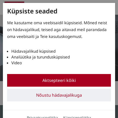
Küpsiste seaded
Me kasutame oma veebisaidil küpsiseid. Mõned neist
on hädavajalikud, teised aga aitavad meil parandada
oma veebisaiti ja Teie kasutuskogemust.
Hädavajalikud küpsised
Analüütika ja turundusküpsised
Video
Aktsepteeri kõiki
Juhtkangid
Iga millimeeter loeb
Nõustu hädavajalikuga
Juhtkangid on tõstukijuhi käepikenduseks. Seetõttu peab
Privaatsuspolitika
Küpsisepoliitika