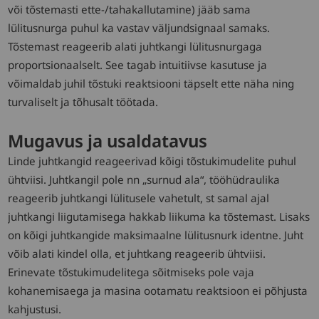
või tõstemasti ette-/tahakallutamine) jääb sama
lülitusnurga puhul ka vastav väljundsignaal samaks.
Tõstemast reageerib alati juhtkangi lülitusnurgaga
proportsionaalselt. See tagab intuitiivse kasutuse ja
võimaldab juhil tõstuki reaktsiooni täpselt ette näha ning
turvaliselt ja tõhusalt töötada.
Mugavus ja usaldatavus
Linde juhtkangid reageerivad kõigi tõstukimudelite puhul
ühtviisi. Juhtkangil pole nn „surnud ala“, tööhüdraulika
reageerib juhtkangi lülitusele vahetult, st samal ajal
juhtkangi liigutamisega hakkab liikuma ka tõstemast. Lisaks
on kõigi juhtkangide maksimaalne lülitusnurk identne. Juht
võib alati kindel olla, et juhtkang reageerib ühtviisi.
Erinevate tõstukimudelitega sõitmiseks pole vaja
kohanemisaega ja masina ootamatu reaktsioon ei põhjusta
kahjustusi.