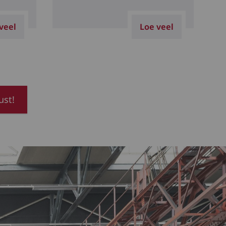
veel
Loe veel
ust!