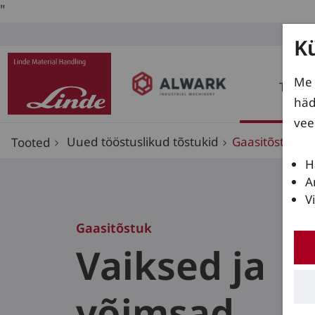
"
K
Me 
Toote
häd
vee
Uued tööstuslikud tõstukid
Gaasitõstuk
Tooted
H
A
V
Gaasitõstuk
Vaiksed ja
võimsad