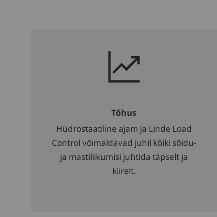
hoolduse
Ühilduvus
Tõhus
Hüdrostaatiline ajam ja Linde Load
Control võimaldavad juhil kõiki sõidu-
ja mastiliikumisi juhtida täpselt ja
kiirelt.