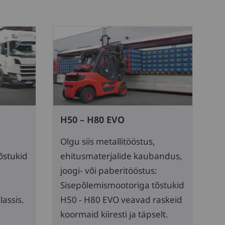
H50 – H80 EVO
Olgu siis metallitööstus,
õstukid
ehitusmaterjalide kaubandus,
joogi- või paberitööstus:
Sisepõlemismootoriga tõstukid
assis.
H50 - H80 EVO veavad raskeid
koormaid kiiresti ja täpselt.