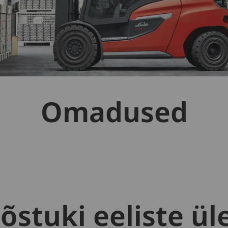
Omadused
õstuki eeliste ü