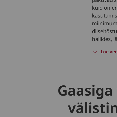
kuid on er
kasutamis
miinimumi
diiseltõst
hallides, j
Loe vee
Gaasiga 
välist