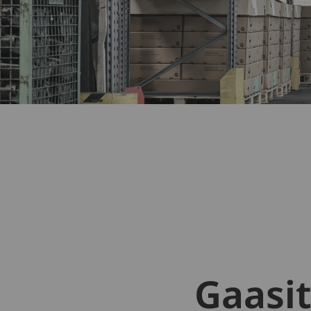
Turvalisus
Ergonoomilisus
Gaasit
Käitlus