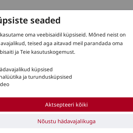
üpsiste seaded
kasutame oma veebisaidil küpsiseid. Mõned neist on
d
Teenused
Lahendused
avajalikud, teised aga aitavad meil parandada oma
bisaiti ja Teie kasutuskogemust.
ädavajalikud küpsised
nalüütika ja turundusküpsised
ideo
Aktsepteeri kõiki
Nõustu hädavajalikuga