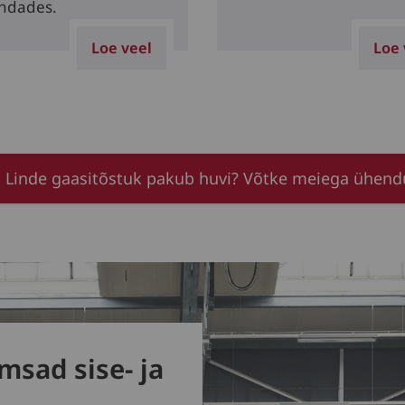
ndades.
Loe veel
Loe 
 Linde gaasitõstuk pakub huvi? Võtke meiega ühend
msad sise- ja