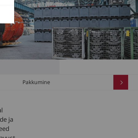
Pakkumine
l
de ja
Need
avust,