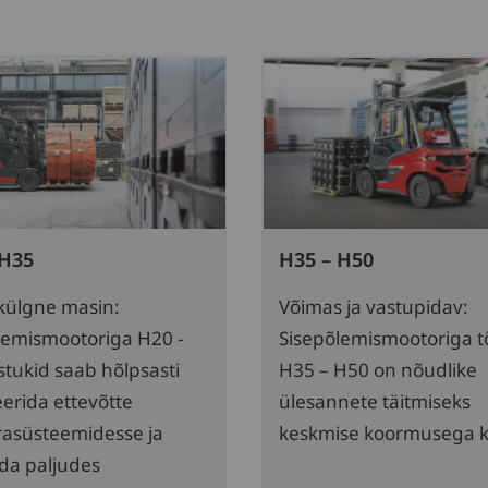
 H35
H35 – H50
ülgne masin:
Võimas ja vastupidav:
lemismootoriga H20 -
Sisepõlemismootoriga t
stukid saab hõlpsasti
H35 – H50 on nõudlike
eerida ettevõtte
ülesannete täitmiseks
rasüsteemidesse ja
keskmise koormusega kl
da paljudes