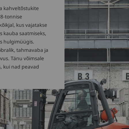
a kahveltõstukite
 8-tonnise
ikjal, kus vajatakse
es kauba saatmiseks,
ks hulgimüügis.
õbralik, tahmavaba ja
vus. Tänu võimsale
s, kui nad peavad