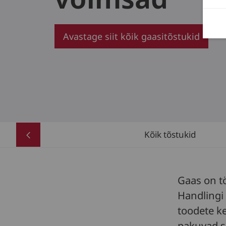
Avastage siit kõik gaasitõstukid
Kõik tõstukid
Gaas on t
Handlingi
toodete ke
pakuvad s