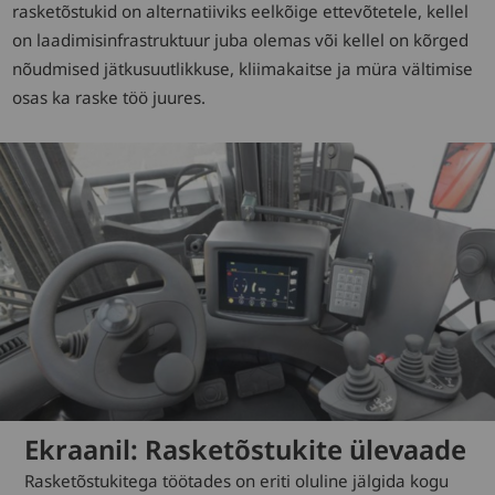
rasketõstukid on alternatiiviks eelkõige ettevõtetele, kellel
on laadimisinfrastruktuur juba olemas või kellel on kõrged
nõudmised jätkusuutlikkuse, kliimakaitse ja müra vältimise
osas ka raske töö juures.
Ekraanil: Rasketõstukite ülevaade
Rasketõstukitega töötades on eriti oluline jälgida kogu