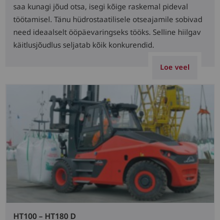
saa kunagi jõud otsa, isegi kõige raskemal pideval
töötamisel. Tänu hüdrostaatilisele otseajamile sobivad
need ideaalselt ööpäevaringseks tööks. Selline hiilgav
käitlusjõudlus seljatab kõik konkurendid.
Loe veel
HT100 – HT180 D