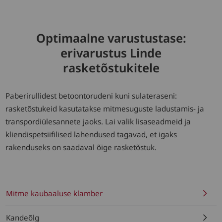
Optimaalne varustustase:
erivarustus Linde
rasketõstukitele
Paberirullidest betoontorudeni kuni sulateraseni:
rasketõstukeid kasutatakse mitmesuguste ladustamis- ja
transpordiülesannete jaoks. Lai valik lisaseadmeid ja
kliendispetsiifilised lahendused tagavad, et igaks
rakenduseks on saadaval õige rasketõstuk.
Mitme kaubaaluse klamber
Kandeõlg