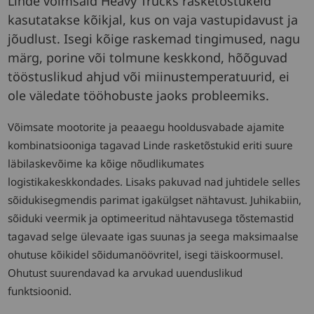
Linde võimsaid Heavy Trucks rasketõstukeid
kasutatakse kõikjal, kus on vaja vastupidavust ja
jõudlust. Isegi kõige raskemad tingimused, nagu
märg, porine või tolmune keskkond, hõõguvad
tööstuslikud ahjud või miinustemperatuurid, ei
ole väledate tööhobuste jaoks probleemiks.
Võimsate mootorite ja peaaegu hooldusvabade ajamite
kombinatsiooniga tagavad Linde rasketõstukid eriti suure
läbilaskevõime ka kõige nõudlikumates
logistikakeskkondades. Lisaks pakuvad nad juhtidele selles
sõidukisegmendis parimat igakülgset nähtavust. Juhikabiin,
sõiduki veermik ja optimeeritud nähtavusega tõstemastid
tagavad selge ülevaate igas suunas ja seega maksimaalse
ohutuse kõikidel sõidumanöövritel, isegi täiskoormusel.
Ohutust suurendavad ka arvukad uuenduslikud
funktsioonid.