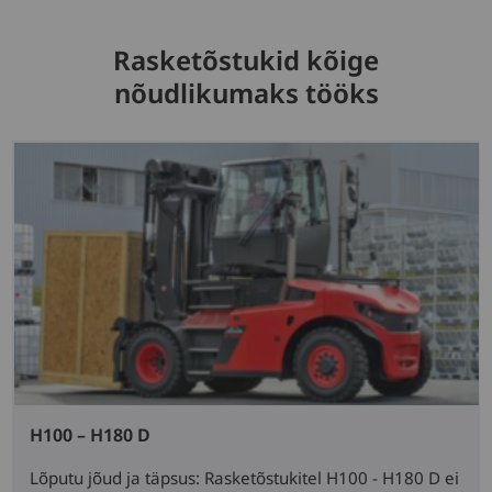
Rasketõstukid kõige
nõudlikumaks tööks
H100 – H180 D
Lõputu jõud ja täpsus: Rasketõstukitel H100 - H180 D ei