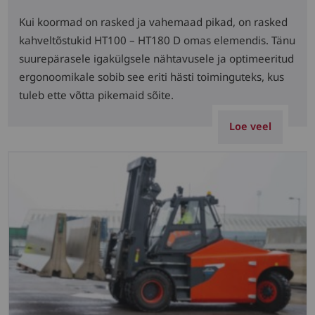
Kui koormad on rasked ja vahemaad pikad, on rasked
kahveltõstukid HT100 – HT180 D omas elemendis. Tänu
suurepärasele igakülgsele nähtavusele ja optimeeritud
ergonoomikale sobib see eriti hästi toiminguteks, kus
tuleb ette võtta pikemaid sõite.
Loe veel