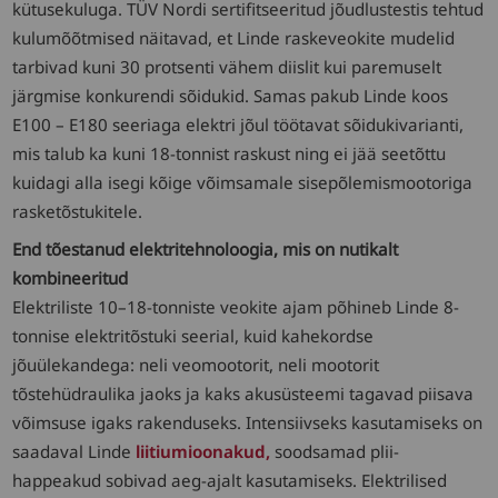
kütusekuluga. TÜV Nordi sertifitseeritud jõudlustestis tehtud
kulumõõtmised näitavad, et Linde raskeveokite mudelid
tarbivad kuni 30 protsenti vähem diislit kui paremuselt
järgmise konkurendi sõidukid. Samas pakub Linde koos
E100 – E180 seeriaga elektri jõul töötavat sõidukivarianti,
mis talub ka kuni 18-tonnist raskust ning ei jää seetõttu
kuidagi alla isegi kõige võimsamale sisepõlemismootoriga
rasketõstukitele.
End tõestanud elektritehnoloogia, mis on nutikalt
kombineeritud
Elektriliste 10–18-tonniste veokite ajam põhineb Linde 8-
tonnise elektritõstuki seerial, kuid kahekordse
jõuülekandega: neli veomootorit, neli mootorit
tõstehüdraulika jaoks ja kaks akusüsteemi tagavad piisava
võimsuse igaks rakenduseks. Intensiivseks kasutamiseks on
saadaval Linde
liitiumioonakud,
soodsamad plii-
happeakud sobivad aeg-ajalt kasutamiseks. Elektrilised