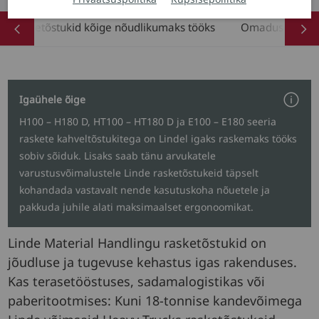
Rasketõstukid kõige nõudlikumaks tööks
Omadused
Igaühele õige
H100 – H180 D, HT100 – HT180 D ja E100 – E180 seeria
raskete kahveltõstukitega on Lindel igaks raskemaks tööks
sobiv sõiduk. Lisaks saab tänu arvukatele
varustusvõimalustele Linde rasketõstukeid täpselt
kohandada vastavalt nende kasutuskoha nõuetele ja
pakkuda juhile alati maksimaalset ergonoomikat.
Linde Material Handlingu rasketõstukid on
jõudluse ja tugevuse kehastus igas rakenduses.
Kas terasetööstuses, sadamalogistikas või
paberitootmises: Kuni 18-tonnise kandevõimega