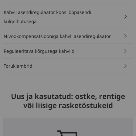
Kahvli asendiregulaator koos lõppasendi
külgnihutusega
Nivookompensatsiooniga kahvli asendiregulaator
Reguleeritava kõrgusega kahvlid
Toruklambrid
Uus ja kasutatud: ostke, rentige
või liisige rasketõstukeid