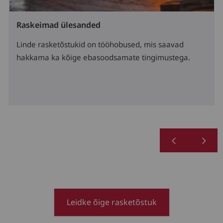
Raskeimad ülesanded
Linde rasketõstukid on tööhobused, mis saavad
hakkama ka kõige ebasoodsamate tingimustega.
Leidke õige rasketõstuk