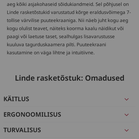
aeg kõiki asjakohaseid sõidukiandmeid. Sel põhjusel on
Linde rasketõstukid varustatud kõrge eraldusvõimega 7-
tollise värvilise puuteekraaniga. Nii näeb juht kogu aeg
kogu olulist teavet, näiteks koorma kaalu näidikut või
paagi või laetuse taset, sealhulgas lisavarustusse
kuuluva tagurduskaamera pilti. Puuteekraani
kasutamine on väga lihtne ja intuitiivne.
Linde rasketõstuk: Omadused
KÄITLUS
ERGONOOMILISUS
TURVALISUS