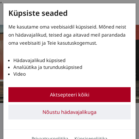
"
Küpsiste seaded
Me kasutame oma veebisaidil küpsiseid. Mõned neist
on hädavajalikud, teised aga aitavad meil parandada
oma veebisaiti ja Teie kasutuskogemust.
Hädavajalikud küpsised
Analüütika ja turundusküpsised
Video
Aktsepteeri kõiki
Rasketõstuk
Nõustu hädavajalikuga
Raskekaalu
maailmameistrid
Privaatsuspolitika
Küpsisepoliitika