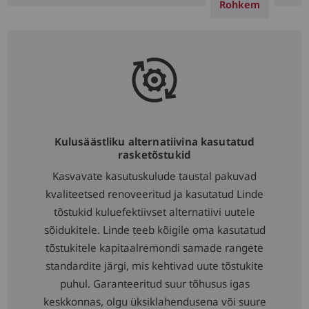
Rohkem
Kulusäästliku alternatiivina kasutatud
rasketõstukid
Kasvavate kasutuskulude taustal pakuvad
kvaliteetsed renoveeritud ja kasutatud Linde
tõstukid kuluefektiivset alternatiivi uutele
sõidukitele. Linde teeb kõigile oma kasutatud
tõstukitele kapitaalremondi samade rangete
standardite järgi, mis kehtivad uute tõstukite
puhul. Garanteeritud suur tõhusus igas
keskkonnas, olgu üksiklahendusena või suure