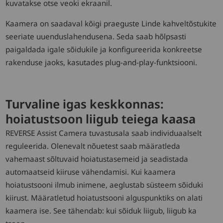
kuvatakse otse veoki ekraanil.
Kaamera on saadaval kõigi praeguste Linde kahveltõstukite
seeriate uuenduslahendusena. Seda saab hõlpsasti
paigaldada igale sõidukile ja konfigureerida konkreetse
rakenduse jaoks, kasutades plug-and-play-funktsiooni.
Turvaline igas keskkonnas:
hoiatustsoon liigub teiega kaasa
REVERSE Assist Camera tuvastusala saab individuaalselt
reguleerida. Olenevalt nõuetest saab määratleda
vahemaast sõltuvaid hoiatustasemeid ja seadistada
automaatseid kiiruse vähendamisi. Kui kaamera
hoiatustsooni ilmub inimene, aeglustab süsteem sõiduki
kiirust. Määratletud hoiatustsooni alguspunktiks on alati
kaamera ise. See tähendab: kui sõiduk liigub, liigub ka