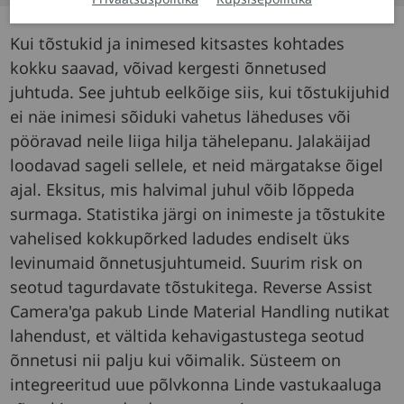
Kui tõstukid ja inimesed kitsastes kohtades
kokku saavad, võivad kergesti õnnetused
juhtuda. See juhtub eelkõige siis, kui tõstukijuhid
ei näe inimesi sõiduki vahetus läheduses või
pööravad neile liiga hilja tähelepanu. Jalakäijad
loodavad sageli sellele, et neid märgatakse õigel
ajal. Eksitus, mis halvimal juhul võib lõppeda
surmaga. Statistika järgi on inimeste ja tõstukite
vahelised kokkupõrked ladudes endiselt üks
levinumaid õnnetusjuhtumeid. Suurim risk on
seotud tagurdavate tõstukitega. Reverse Assist
Camera'ga pakub Linde Material Handling nutikat
lahendust, et vältida kehavigastustega seotud
õnnetusi nii palju kui võimalik. Süsteem on
integreeritud uue põlvkonna Linde vastukaaluga