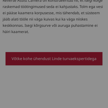
Reverse Assist Camera on konstrueeritud nii, et isegi kõige
raskemad töötingimused seda ei kahjustaks. Tolm ega vesi
ei pääse kaamera korpusesse, mis tähendab, et süsteem
jääb alati tööle nii väga kuivas kui ka väga niiskes
keskkonnas. Isegi kõrgsurve või auruga puhastamine ei
häiri kaamerat.
Võtke kohe ühendust Linde turvaekspertidega