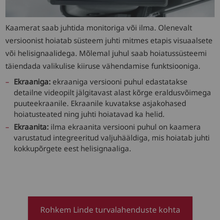
Kaamerat saab juhtida monitoriga või ilma. Olenevalt
versioonist hoiatab süsteem juhti mitmes etapis visuaalsete
või helisignaalidega. Mõlemal juhul saab hoiatussüsteemi
täiendada valikulise kiiruse vähendamise funktsiooniga.
Ekraaniga:
ekraaniga versiooni puhul edastatakse
detailne videopilt jälgitavast alast kõrge eraldusvõimega
puuteekraanile. Ekraanile kuvatakse asjakohased
hoiatusteated ning juhti hoiatavad ka helid.
Ekraanita:
ilma ekraanita versiooni puhul on kaamera
varustatud integreeritud valjuhääldiga, mis hoiatab juhti
kokkupõrgete eest helisignaaliga.
Rohkem Linde turvalahenduste kohta