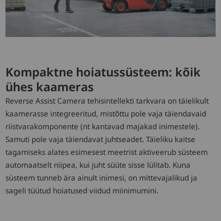
Kompaktne hoiatussüsteem: kõik
ühes kaameras
Reverse Assist Camera tehisintellekti tarkvara on täielikult
kaamerasse integreeritud, mistõttu pole vaja täiendavaid
riistvarakomponente (nt kantavad majakad inimestele).
Samuti pole vaja täiendavat juhtseadet. Täieliku kaitse
tagamiseks alates esimesest meetrist aktiveerub süsteem
automaatselt niipea, kui juht süüte sisse lülitab. Kuna
süsteem tunneb ära ainult inimesi, on mittevajalikud ja
sageli tüütud hoiatused viidud miinimumini.