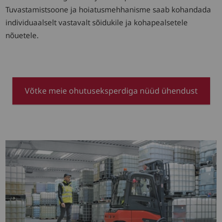
Tuvastamistsoone ja hoiatusmehhanisme saab kohandada
individuaalselt vastavalt sõidukile ja kohapealsetele
nõuetele.
Võtke meie ohutuseksperdiga nüüd ühendust