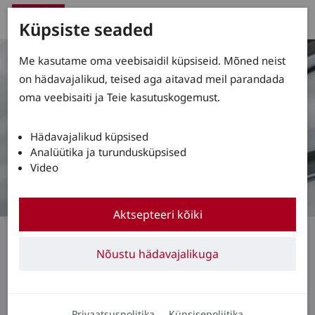
Küpsiste seaded
Me kasutame oma veebisaidil küpsiseid. Mõned neist
on hädavajalikud, teised aga aitavad meil parandada
oma veebisaiti ja Teie kasutuskogemust.
Hädavajalikud küpsised
Analüütika ja turundusküpsised
Video
Aktsepteeri kõiki
Linde Material Handlingu Reverse Assist Camera
Jalakäijad vaateväljas
Nõustu hädavajalikuga
Küsige kohe nõu!
Privaatsuspolitika
Küpsisepoliitika