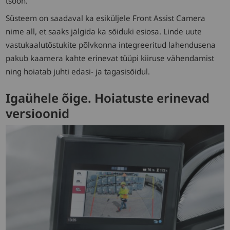
tsoon.
Süsteem on saadaval ka esiküljele Front Assist Camera
nime all, et saaks jälgida ka sõiduki esiosa. Linde uute
vastukaalutõstukite põlvkonna integreeritud lahendusena
pakub kaamera kahte erinevat tüüpi kiiruse vähendamist
ning hoiatab juhti edasi- ja tagasisõidul.
Igaühele õige. Hoiatuste erinevad
versioonid