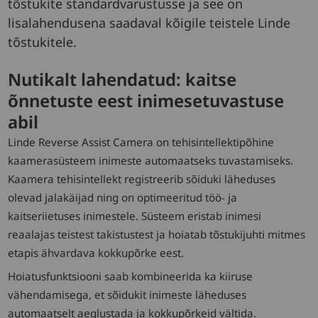
tõstukite standardvarustusse ja see on
lisalahendusena saadaval kõigile teistele Linde
tõstukitele.
Nutikalt lahendatud: kaitse
õnnetuste eest inimesetuvastuse
abil
Linde Reverse Assist Camera on tehisintellektipõhine
kaamerasüsteem inimeste automaatseks tuvastamiseks.
Kaamera tehisintellekt registreerib sõiduki läheduses
olevad jalakäijad ning on optimeeritud töö- ja
kaitseriietuses inimestele. Süsteem eristab inimesi
reaalajas teistest takistustest ja hoiatab tõstukijuhti mitmes
etapis ähvardava kokkupõrke eest.
Hoiatusfunktsiooni saab kombineerida ka kiiruse
vähendamisega, et sõidukit inimeste läheduses
automaatselt aeglustada ja kokkupõrkeid vältida.