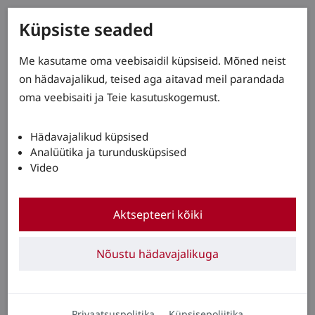
Küpsiste seaded
Me kasutame oma veebisaidil küpsiseid. Mõned neist
on hädavajalikud, teised aga aitavad meil parandada
oma veebisaiti ja Teie kasutuskogemust.
Hädavajalikud küpsised
Analüütika ja turundusküpsised
Video
Aktsepteeri kõiki
Nõustu hädavajalikuga
Privaatsuspolitika
Küpsisepoliitika