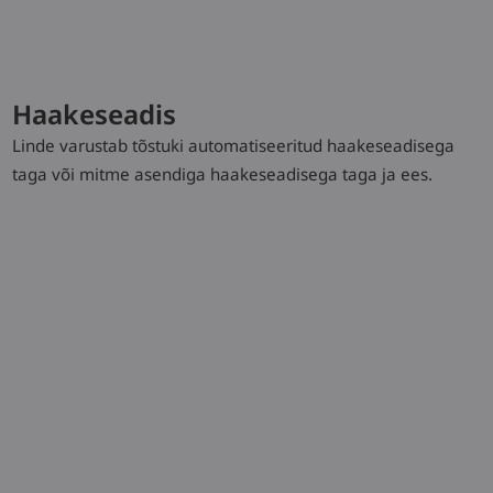
Hooldus
Haakeseadis
Linde varustab tõstuki automatiseeritud haakeseadisega
taga või mitme asendiga haakeseadisega taga ja ees.
Tehnilised andmed
Model
Load
Overall width
Travel speed,
capacity/Load
with/without
load
P60
0,15 / 6,0 (t)
996 (mm)
12 / 20 km/h
P80
0,15 / 8,0 (t)
996 (mm)
10 / 20 km/h