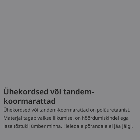
Hooldus
Tehnilised andmed
Model
Load
Lift
Travel speed,
capacity/Load
with/without
load
Ühekordsed või tandem-
koormarattad
MT15C
1,5 (t)
115 (mm)
4 / 4,5 km/h
Ühekordsed või tandem-koormarattad on polüuretaanist.
Materjal tagab vaikse liikumise, on hõõrdumiskindel ega
Laadige alla tüübileht
lase tõstukil ümber minna. Heledale põrandale ei jää jälgi.