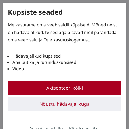
Küpsiste seaded
Me kasutame oma veebisaidil küpsiseid. Mõned neist
on hädavajalikud, teised aga aitavad meil parandada
oma veebisaiti ja Teie kasutuskogemust.
Hädavajalikud küpsised
Analüütika ja turundusküpsised
Video
Aktsepteeri kõiki
Nõustu hädavajalikuga
Privaatsuspolitika
Küpsisepoliitika