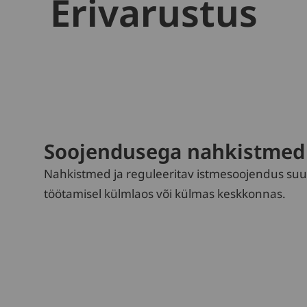
Erivarustus
Soojendusega nahkistmed
Nahkistmed ja reguleeritav istmesoojendus s
töötamisel külmlaos või külmas keskkonnas.