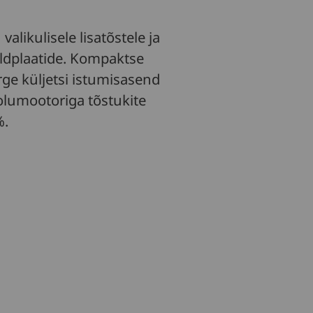
likulisele lisatõstele ja
ildplaatide. Kompaktse
e küljetsi istumisasend
lumootoriga tõstukite
%.