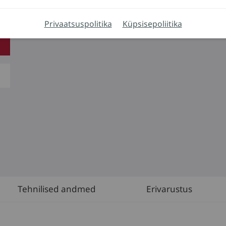
Privaatsuspolitika
Küpsisepoliitika
Tehnilised andmed
Erivarustus