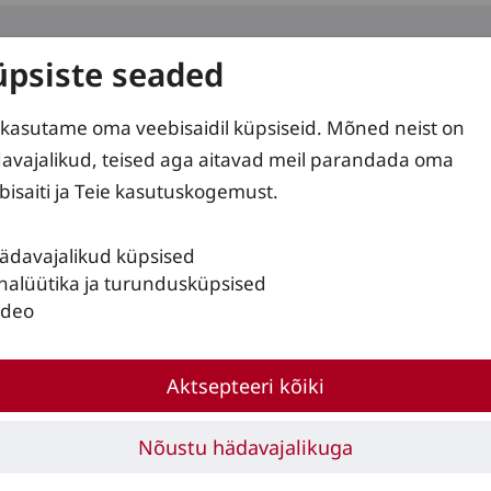
üpsiste seaded
d
Teenused
Lahendused
kasutame oma veebisaidil küpsiseid. Mõned neist on
avajalikud, teised aga aitavad meil parandada oma
bisaiti ja Teie kasutuskogemust.
L14 - L16 R
ädavajalikud küpsised
nalüütika ja turundusküpsised
ideo
Aktsepteeri kõiki
Nõustu hädavajalikuga