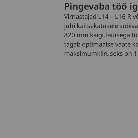
Pingevaba töö ig
Virnastajad L14 – L16 R v
juhi kaitsekatusele sobiv
820 mm käigulaiusega tõ
tagab optimaalse vaate k
maksimumkiiruseks on 10