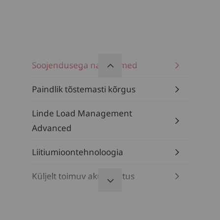
Soojendusega nahkistmed
Paindlik tõstemasti kõrgus
Linde Load Management
Advanced
Liitiumioontehnoloogia
Küljelt toimuv akuvahetus