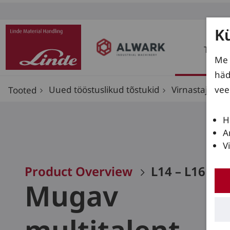
K
Toote
Me 
häd
vee
Uued tööstuslikud tõstukid
Virnastajad
Tooted
H
A
V
Product Overview
L14 – L16 R
Mugav