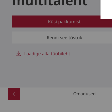
multitalent
Küsi pakkumist
Rendi see tõstuk
Laadige alla tüübileht
Omadused