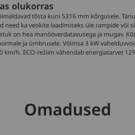
as olukorras
õimaldavad tõsta kuni 5316 mm kõrgusele. Tänu va
ad need ka veokite laadimiseks üle rampide või s
stuk on hea manööverdatavusega ja mugav. Kõrg
oormale ja ümbrusele. Võimsa 3 kW vahelduvvoo
 km/h. ECO-režiim vähendab energiatarvet 12
Omadused