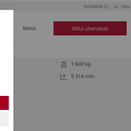
Kontaktid
Otsi
Meist
Võta ühendust
1 600 kg
5 316 mm