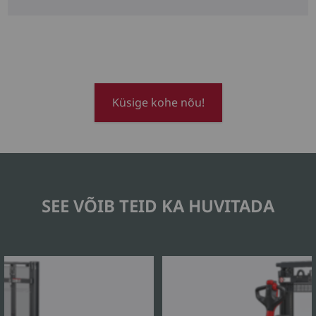
Küsige kohe nõu!
SEE VÕIB TEID KA HUVITADA