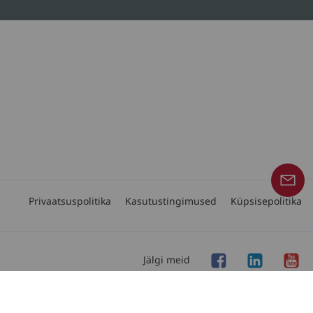
Privaatsuspolitika
Kasutustingimused
Küpsisepolitika
Jälgi meid
Copyright © 2026 Linde Material Handling