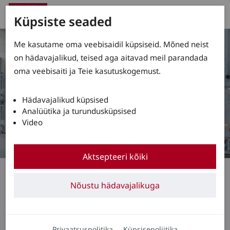
Küpsiste seaded
Me kasutame oma veebisaidil küpsiseid. Mõned neist
on hädavajalikud, teised aga aitavad meil parandada
oma veebisaiti ja Teie kasutuskogemust.
Hädavajalikud küpsised
Analüütika ja turundusküpsised
Video
Aktsepteeri kõiki
Kõrglaotõstukitele suunatud Linde Load
Management Advanced
Nõustu hädavajalikuga
Turvalise kaubakäitluse
abiline
Privaatsuspolitika
Küpsisepoliitika