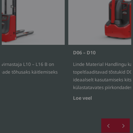
D06 – D10
 virnastaja L10 – L16 B on
Linde Material Handlingu k
eade tõhusaks käitlemiseks
topeltlaaditavad tõstukid D
ideaalselt kasutamiseks kitsa
külastatavates piirkondades
Loe veel