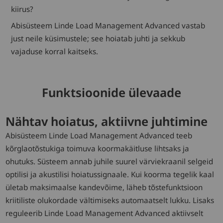
kiirus?
Abisüsteem Linde Load Management Advanced vastab
just neile küsimustele; see hoiatab juhti ja sekkub
vajaduse korral kaitseks.
Funktsioonide ülevaade
Nähtav hoiatus, aktiivne juhtimine
Abisüsteem Linde Load Management Advanced teeb
kõrglaotõstukiga toimuva koormakäitluse lihtsaks ja
ohutuks. Süsteem annab juhile suurel värviekraanil selgeid
optilisi ja akustilisi hoiatussignaale. Kui koorma tegelik kaal
ületab maksimaalse kandevõime, läheb tõstefunktsioon
kriitiliste olukordade vältimiseks automaatselt lukku. Lisaks
reguleerib Linde Load Management Advanced aktiivselt