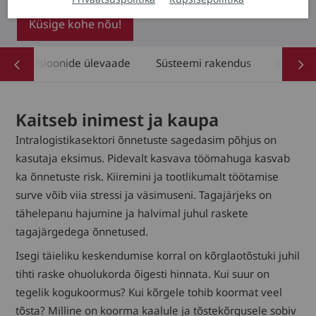
Küsige kohe nõu!
Funktsioonide ülevaade
Süsteemi rakendus
Eeliste
Kaitseb inimest ja kaupa
Intralogistikasektori õnnetuste sagedasim põhjus on
kasutaja eksimus. Pidevalt kasvava töömahuga kasvab
ka õnnetuste risk. Kiiremini ja tootlikumalt töötamise
surve võib viia stressi ja väsimuseni. Tagajärjeks on
tähelepanu hajumine ja halvimal juhul raskete
tagajärgedega õnnetused.
Isegi täieliku keskendumise korral on kõrglaotõstuki juhil
tihti raske ohuolukorda õigesti hinnata. Kui suur on
tegelik kogukoormus? Kui kõrgele tohib koormat veel
tõsta? Milline on koorma kaalule ja tõstekõrgusele sobiv