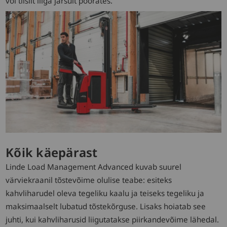
või tiislit liiga järsult pöörates.
Kõik käepärast
Linde Load Management Advanced kuvab suurel
värviekraanil tõstevõime olulise teabe: esiteks
kahvliharudel oleva tegeliku kaalu ja teiseks tegeliku ja
maksimaalselt lubatud tõstekõrguse. Lisaks hoiatab see
juhti, kui kahvliharusid liigutatakse piirkandevõime lähedal.