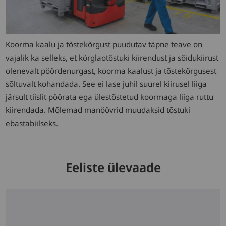
Koorma kaalu ja tõstekõrgust puudutav täpne teave on
vajalik ka selleks, et kõrglaotõstuki kiirendust ja sõidukiirust
olenevalt pöördenurgast, koorma kaalust ja tõstekõrgusest
sõltuvalt kohandada. See ei lase juhil suurel kiirusel liiga
järsult tiislit pöörata ega ülestõstetud koormaga liiga ruttu
kiirendada. Mõlemad manöövrid muudaksid tõstuki
ebastabiilseks.
Eeliste ülevaade