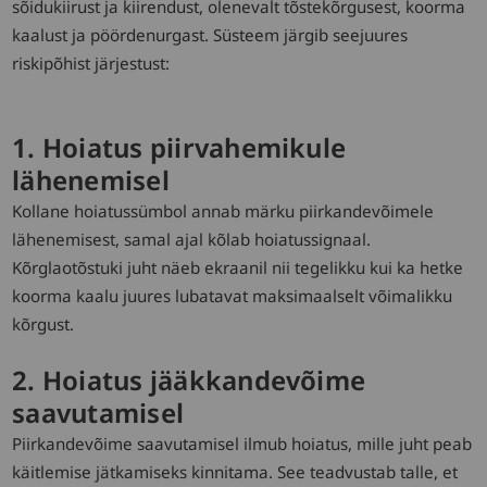
sõidukiirust ja kiirendust, olenevalt tõstekõrgusest, koorma
kaalust ja pöördenurgast. Süsteem järgib seejuures
riskipõhist järjestust:
1. Hoiatus piirvahemikule
lähenemisel
Kollane hoiatussümbol annab märku piirkandevõimele
lähenemisest, samal ajal kõlab hoiatussignaal.
Kõrglaotõstuki juht näeb ekraanil nii tegelikku kui ka hetke
koorma kaalu juures lubatavat maksimaalselt võimalikku
kõrgust.
2. Hoiatus jääkkandevõime
saavutamisel
Piirkandevõime saavutamisel ilmub hoiatus, mille juht peab
käitlemise jätkamiseks kinnitama. See teadvustab talle, et