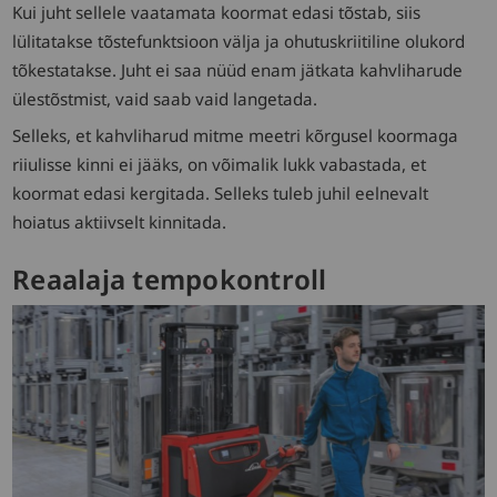
Kui juht sellele vaatamata koormat edasi tõstab, siis
lülitatakse tõstefunktsioon välja ja ohutuskriitiline olukord
tõkestatakse. Juht ei saa nüüd enam jätkata kahvliharude
ülestõstmist, vaid saab vaid langetada.
Selleks, et kahvliharud mitme meetri kõrgusel koormaga
riiulisse kinni ei jääks, on võimalik lukk vabastada, et
koormat edasi kergitada. Selleks tuleb juhil eelnevalt
hoiatus aktiivselt kinnitada.
Reaalaja tempokontroll