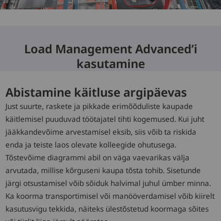
Load Management Advanced’i
kasutamine
Abistamine käitluse argipäevas
Just suurte, raskete ja pikkade erimõõduliste kaupade
käitlemisel puuduvad töötajatel tihti kogemused. Kui juht
jääkkandevõime arvestamisel eksib, siis võib ta riskida
enda ja teiste laos olevate kolleegide ohutusega.
Tõstevõime diagrammi abil on väga vaevarikas välja
arvutada, millise kõrguseni kaupa tõsta tohib. Sisetunde
järgi otsustamisel võib sõiduk halvimal juhul ümber minna.
Ka koorma transportimisel või manööverdamisel võib kiirelt
kasutusvigu tekkida, näiteks ülestõstetud koormaga sõites