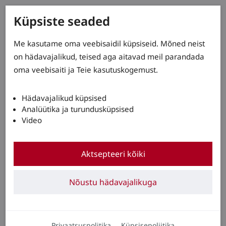
Küpsiste seaded
Me kasutame oma veebisaidil küpsiseid. Mõned neist
on hädavajalikud, teised aga aitavad meil parandada
oma veebisaiti ja Teie kasutuskogemust.
Hädavajalikud küpsised
Analüütika ja turundusküpsised
Video
Aktsepteeri kõiki
Nõustu hädavajalikuga
Privaatsuspolitika
Küpsisepoliitika