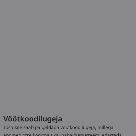
Hooldus
Tehnilised andmed
Model
Load
Lift
Battery
capacity/Load
voltage/rated
capacity (5h)
L-MATIC
1,2 / (2,0) (t)
1924 (mm)
24 / 375
(V)/(Ah) o. kW
Laadige alla tüübileht
Vöötkoodilugeja
Tõstukile saab paigaldada vöötkoodilugeja, millega
Laadige alla voldik
andmed otse koormalt kaubahaldussüsteemi edastada.