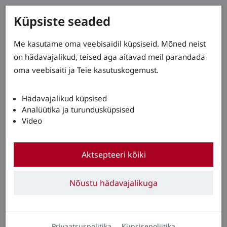
Küpsiste seaded
Me kasutame oma veebisaidil küpsiseid. Mõned neist
on hädavajalikud, teised aga aitavad meil parandada
oma veebisaiti ja Teie kasutuskogemust.
Hädavajalikud küpsised
Analüütika ja turundusküpsised
Video
Aktsepteeri kõiki
Nõustu hädavajalikuga
Privaatsuspolitika
Küpsisepoliitika