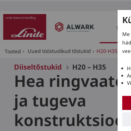
K
Toote
Me 
häd
vee
Uued tööstuslikud tõstukid
H20-H35
Tooted
Diiseltõstukid
H20 – H35
H
Hea ringvaate
A
V
ja tugeva
konstruktsioo