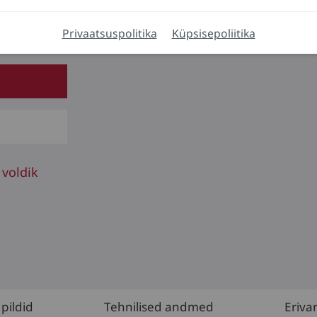
Privaatsuspolitika
Küpsisepoliitika
 voldik
 pildid
Tehnilised andmed
Eriva