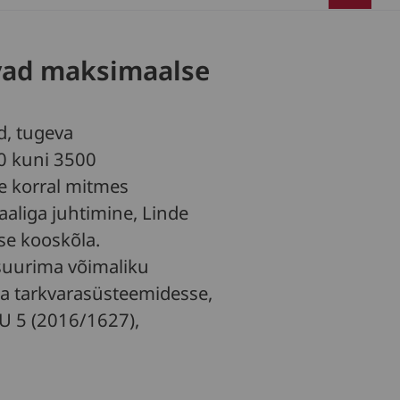
vad maksimaalse
d, tugeva
0 kuni 3500
e korral mitmes
aaliga juhtimine, Linde
se kooskõla.
suurima võimaliku
da tarkvarasüsteemidesse,
U 5 (2016/1627),