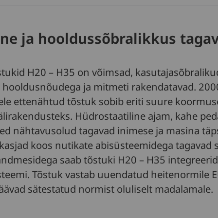
e ja hooldussõbralikkus taga
tukid H20 – H35 on võimsad, kasutajasõbraliku
e hooldusnõudega ja mitmeti rakendatavad. 200
le ettenähtud tõstuk sobib eriti suure koormus
lirakendusteks. Hüdrostaatiline ajam, kahe ped
sed nähtavusolud tagavad inimese ja masina täp
ikasjad koos nutikate abisüsteemidega tagavad 
andmesidega saab tõstuki H20 – H35 integreeri
steemi. Tõstuk vastab uuendatud heitenormile E
äävad sätestatud normist oluliselt madalamale.