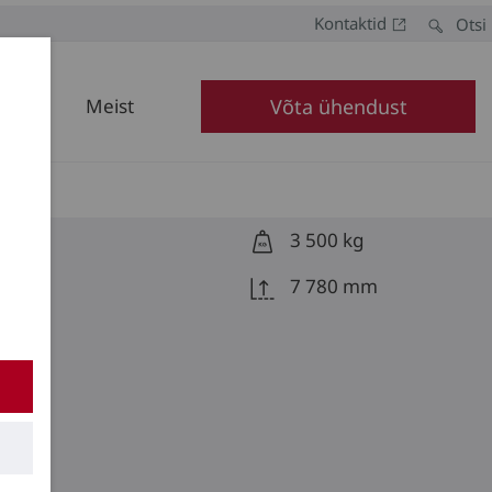
Kontaktid
Otsi
Meist
Võta ühendust
3 500 kg
7 780 mm