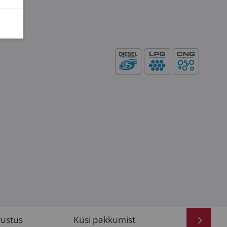
rustus
Küsi pakkumist