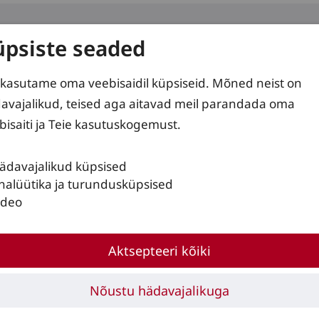
üpsiste seaded
d
Teenused
Lahendused
kasutame oma veebisaidil küpsiseid. Mõned neist on
avajalikud, teised aga aitavad meil parandada oma
bisaiti ja Teie kasutuskogemust.
ädavajalikud küpsised
ga
nalüütika ja turundusküpsised
ideo
Aktsepteeri kõiki
niga
Nõustu hädavajalikuga