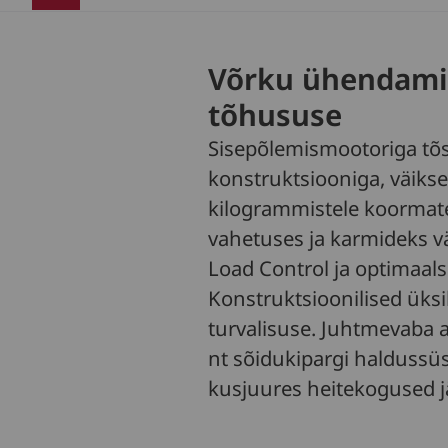
Võrku ühendamin
tõhususe
Sisepõlemismootoriga tõs
konstruktsiooniga, väiks
kilogrammistele koormate
vahetuses ja karmideks vä
Load Control ja optimaal
Konstruktsioonilised üks
turvalisuse. Juhtmevaba 
nt sõidukipargi haldussü
kusjuures heitekogused j